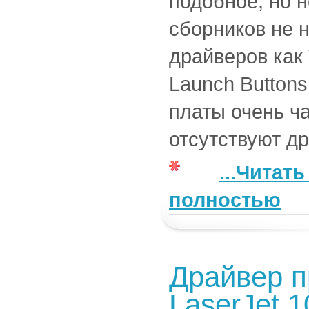
подобное, но н
сборников не 
драйверов как
Launch Buttons
платы очень ча
отсутствуют д
...Читат
полностью
Драйвер п
LaserJet 