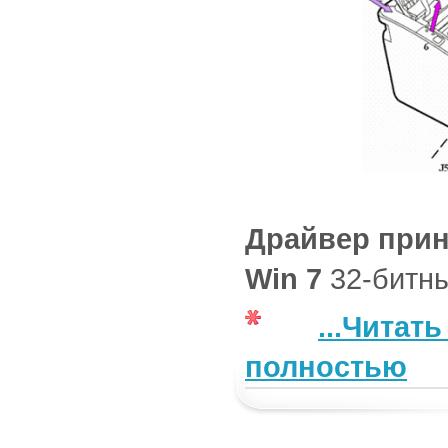
Драйвер прин
Win 7
32-битны
...Читат
полностью