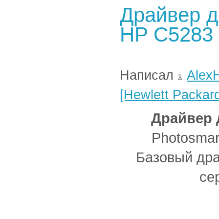
Драйвер д
HP C5283
Написал
Alex
[Hewlett Packar
Драйвер 
Photosmar
Базовый дра
се