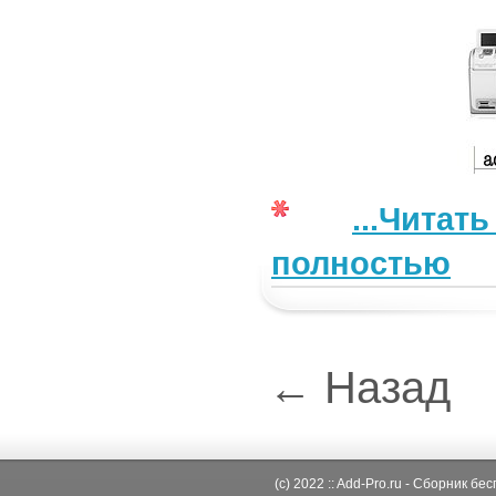
...Читат
полностью
← Назад
(c) 2022 :: Add-Pro.ru - Сборник б