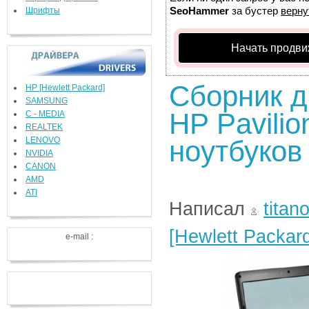
SeoHammer
за бустер
верну
Шрифты
Начать продви
Сборник д
HP [Hewlett Packard]
SAMSUNG
HP Pavilio
C - MEDIA
REALTEK
LENOVO
ноутбуков 
NVIDIA
CANON
AMD
ATI
Написал
titan
[Hewlett Packar
e-mail :