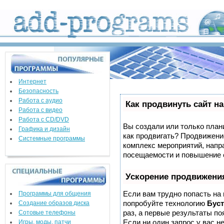
Интернет
Безопасность
Работа с аудио
Как продвинуть сайт н
Работа с видео
Работа с CD/DVD
Вы создали или только плани
Графика и дизайн
как продвигать? Продвижение
Системные программы
комплекс мероприятий, напр
посещаемости и повышение е
Ускорение продвижени
Если вам трудно попасть на
Программы для общения
попробуйте технологию
Буст
Создание образов диска
раз, а первые результаты по
Сотовые телефоны
Если ни один запрос у вас не
Игры, моды, патчи