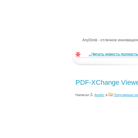
AnyDesk - отличное инновацио
...Читать новость полност
PDF-XChange Viewer
Написал
Amdm
, в
Популярные п