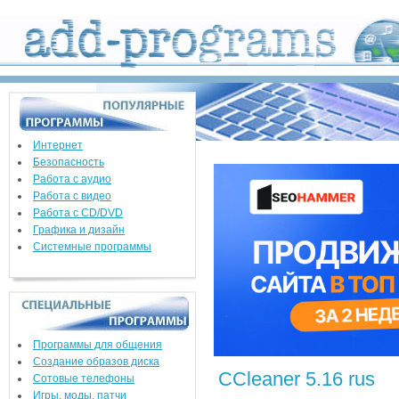
Интернет
Безопасность
Работа с аудио
Работа с видео
Работа с CD/DVD
Графика и дизайн
Системные программы
Программы для общения
Создание образов диска
CCleaner 5.16 rus
Сотовые телефоны
Игры, моды, патчи