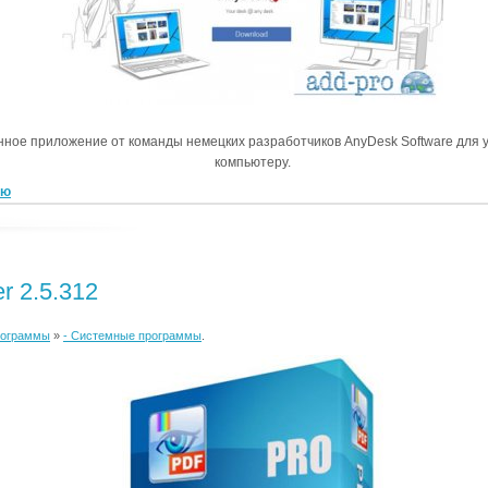
нное приложение от команды немецких разработчиков AnyDesk Software для 
компьютеру.
ью
 2.5.312
рограммы
»
- Системные программы
.