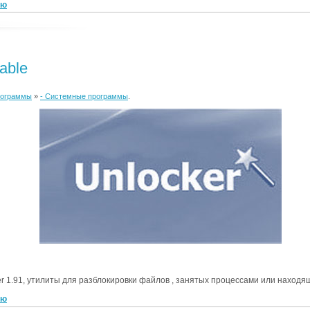
ью
table
рограммы
»
- Системные программы
.
er 1.91, утилиты для разблокировки файлов , занятых процессами или находя
ью