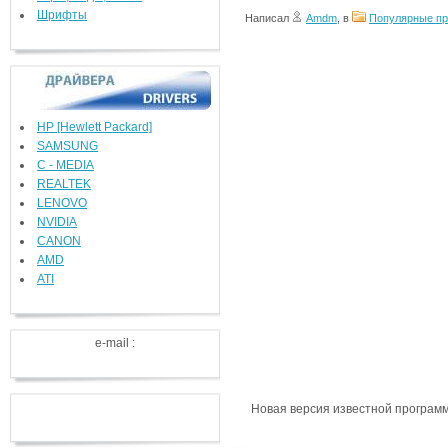
Шрифты
Написал
Amdm
, в
Популярные п
HP [Hewlett Packard]
SAMSUNG
C - MEDIA
REALTEK
LENOVO
NVIDIA
CANON
AMD
ATI
e-mail :
Новая версия известной программ