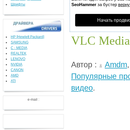
SeoHammer
за бустер
верну
Шрифты
Начать продви
VLC Media 
HP [Hewlett Packard]
SAMSUNG
C - MEDIA
REALTEK
LENOVO
Автор :
Amdm
NVIDIA
CANON
Популярные пр
AMD
ATI
видео
.
e-mail :