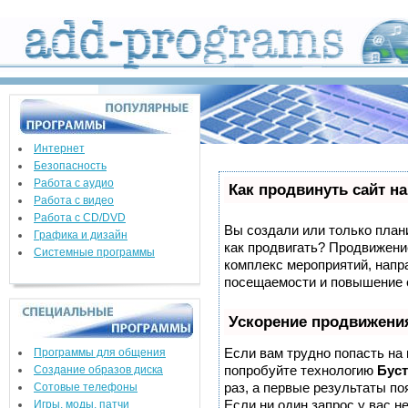
Интернет
Безопасность
Работа с аудио
Как продвинуть сайт н
Работа с видео
Работа с CD/DVD
Вы создали или только плани
Графика и дизайн
как продвигать? Продвижение
Системные программы
комплекс мероприятий, напр
посещаемости и повышение е
Ускорение продвижени
Если вам трудно попасть на
Программы для общения
попробуйте технологию
Буст
Создание образов диска
раз, а первые результаты по
Сотовые телефоны
Если ни один запрос у вас не
Игры, моды, патчи