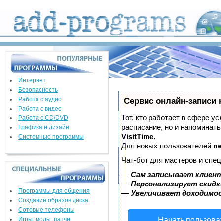
Интернет
Безопасность
Работа с аудио
Сервис онлайн-записи 
Работа с видео
Тот, кто работает в сфере ус
Работа с CD/DVD
расписание, но и напоминат
Графика и дизайн
VisitTime.
Системные программы
Для новых пользователей
п
Чат-бот для мастеров и спе
—
Сам записывает клиент
—
Персонализирует скидк
Программы для общения
—
Увеличивает доходимо
Создание образов диска
Сотовые телефоны
Игры, моды, патчи
Начать пользова