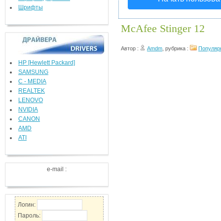
Шрифты
McAfee Stinger 12
Автор :
Amdm
, рубрика :
Популяр
HP [Hewlett Packard]
SAMSUNG
C - MEDIA
REALTEK
LENOVO
NVIDIA
CANON
AMD
ATI
e-mail :
Логин:
Пароль: