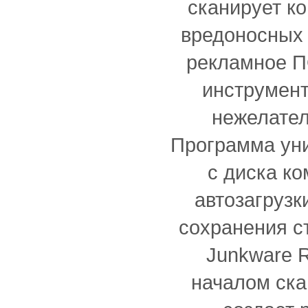
сканирует к
вредоносных 
рекламное П
инструмент
нежелате
Программа уни
с диска ко
автозагрузк
сохранения с
Junkware R
началом ска