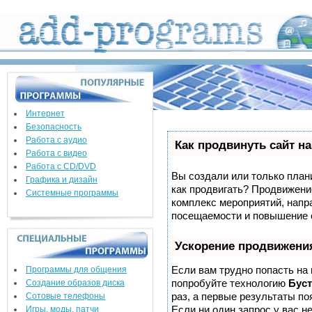
Интернет
Безопасность
Работа с аудио
Как продвинуть сайт н
Работа с видео
Работа с CD/DVD
Вы создали или только плани
Графика и дизайн
как продвигать? Продвижение
Системные программы
комплекс мероприятий, напр
посещаемости и повышение е
Ускорение продвижени
Если вам трудно попасть на
Программы для общения
попробуйте технологию
Буст
Создание образов диска
раз, а первые результаты по
Сотовые телефоны
Если ни один запрос у вас не
Игры, моды, патчи