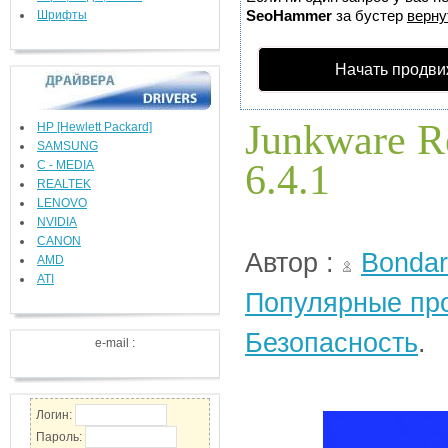
SeoHammer
за бустер
верну
Шрифты
Начать продви
Junkware R
HP [Hewlett Packard]
SAMSUNG
6.4.1
C - MEDIA
REALTEK
LENOVO
NVIDIA
CANON
Автор :
Bondar
AMD
ATI
Популярные пр
Безопасность
.
e-mail :
Логин:
Пароль: