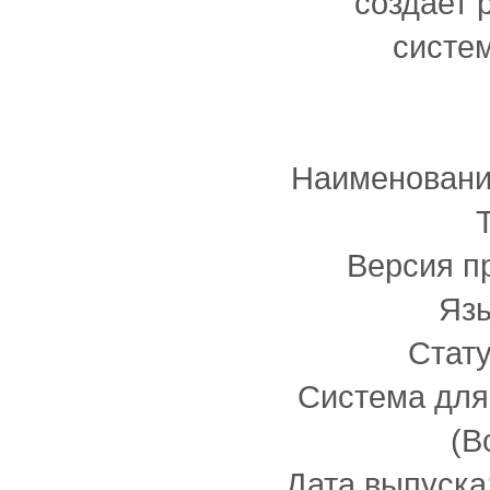
создает 
систем
Наименовани
T
Версия пр
Язы
Стату
Система для
(В
Дата выпуска: