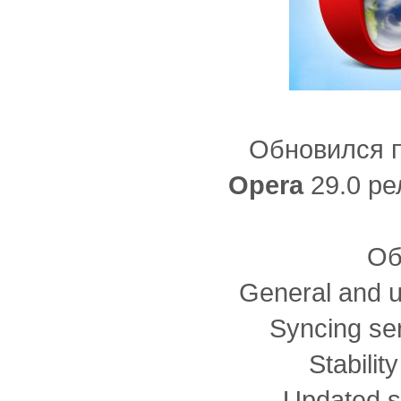
Обновился 
Opera
29.0 ре
Об
General and u
Syncing se
Stabili
- Updated su