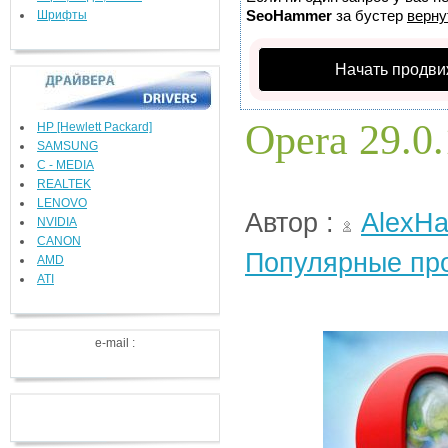
SeoHammer
за бустер
верну
Шрифты
Начать продви
Opera 29.0
HP [Hewlett Packard]
SAMSUNG
C - MEDIA
REALTEK
LENOVO
Автор :
AlexH
NVIDIA
CANON
Популярные пр
AMD
ATI
e-mail :