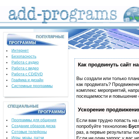
Интернет
Безопасность
Работа с аудио
Как продвинуть сайт н
Работа с видео
Работа с CD/DVD
Вы создали или только плани
Графика и дизайн
как продвигать? Продвижение
Системные программы
комплекс мероприятий, напр
посещаемости и повышение е
Ускорение продвижени
Если вам трудно попасть на
Программы для общения
попробуйте технологию
Буст
Создание образов диска
раз, а первые результаты по
Сотовые телефоны
Если ни один запрос у вас не
Игры, моды, патчи