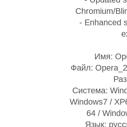
Chromium/Blin
- Enhanced 
e
Имя: Ope
Файл: Opera_2
Раз
Система: Windo
Windows7 / XP6
64 / Windo
Язык: русс